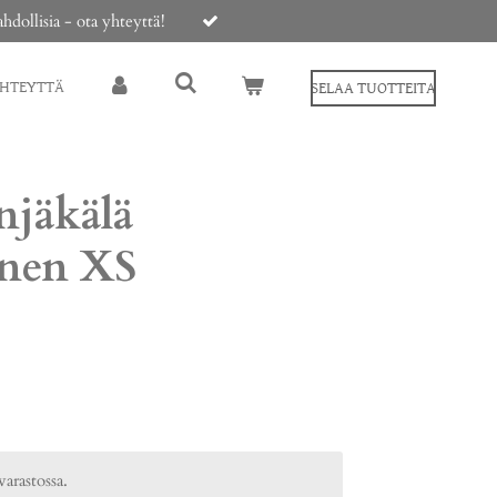
ollisia - ota yhteyttä!
YHTEYTTÄ
SELAA TUOTTEITA
njäkälä
inen XS
varastossa.