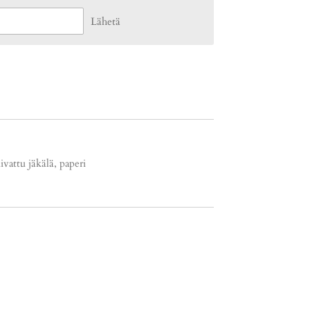
Lähetä
uivattu jäkälä, paperi