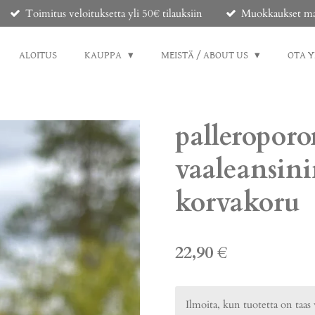
Toimitus veloituksetta yli 50€ tilauksiin
Muokkaukset mahd
ALOITUS
KAUPPA
MEISTÄ / ABOUT US
OTA 
palleroporo
vaaleansin
korvakoru
22,90 €
Ilmoita, kun tuotetta on taas 