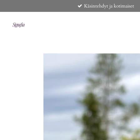
Käsintehdyt ja kotimaiset
Siirry
pääsisältöön