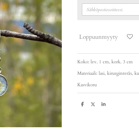
Loppuunmyyty
Koko: lev. 1 cm, kork. 3 cm
Materiaali: lasi, kirurginteräs, k
Kasvikoru
J
J
J
a
a
a
a
a
a