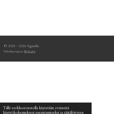
© 2024 - 2026 Signefia
Palvelun tarjoaa
Webador
Tällä verkkosivustolla käytetään evästeitä
käyttökokemuksesi parantamiseksi ja räätälöityjen