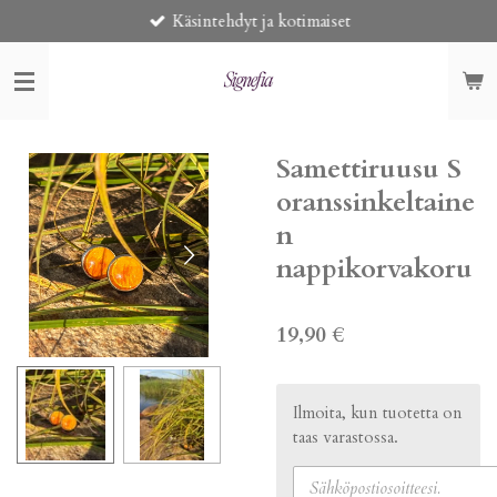
Käsintehdyt ja kotimaiset
Siirry
pääsisältöön
Samettiruusu S
oranssinkeltaine
n
nappikorvakoru
19,90 €
Ilmoita, kun tuotetta on
taas varastossa.