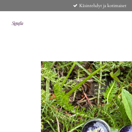
Käsintehdyt ja kotimaiset
Siirry
pääsisältöön