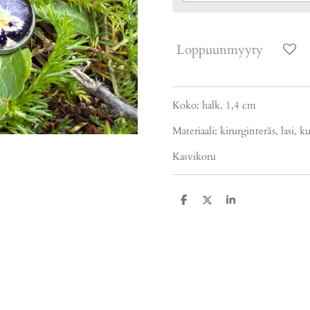
Loppuunmyyty
Koko: halk. 1,4 cm
Materiaali: kirurginteräs, lasi, 
Kasvikoru
J
J
J
a
a
a
a
a
a