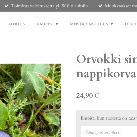
Toimitus veloituksetta yli 50€ tilauksiin
Muokkaukset mahd
ALOITUS
KAUPPA
MEISTÄ / ABOUT US
OTA 
Orvokki sin
nappikorva
24,90 €
Ilmoita, kun tuotetta on taas 