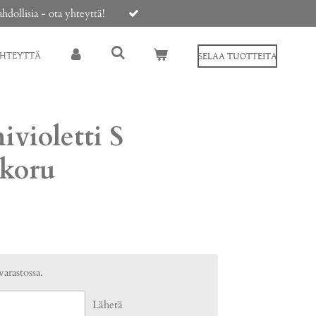
ollisia - ota yhteyttä!
YHTEYTTÄ
SELAA TUOTTEITA
ivioletti S
koru
varastossa.
Lähetä