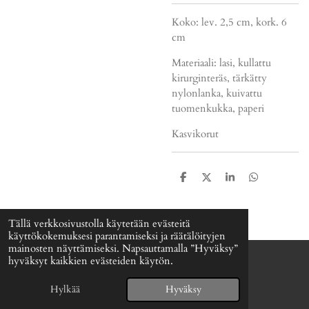
Koko: lev. 2,5 cm, kork. 6
cm
Materiaali: lasi, kullattu
kirurginteräs, tärkätty
nylonlanka, kuivattu
tuomenkukka, paperi
Kasvikorut
J
J
J
J
a
a
a
a
a
a
a
a
Tällä verkkosivustolla käytetään evästeitä
käyttökokemuksesi parantamiseksi ja räätälöityjen
mainosten näyttämiseksi. Napsauttamalla ”Hyväksy”
hyväksyt kaikkien evästeiden käytön.
© 2024 - 2026 Signefia
Palvelun tarjoaa
Webador
Hylkää
Hyväksy