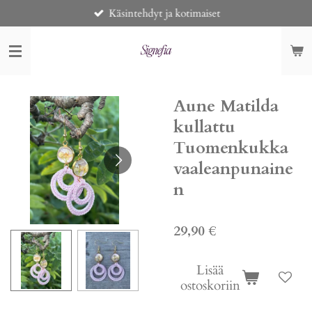
Käsintehdyt ja kotimaiset
Siirry
pääsisältöön
Aune Matilda
kullattu
Tuomenkukka
vaaleanpunaine
n
29,90 €
Lisää
ostoskoriin