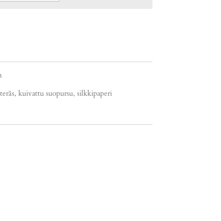
m
nteräs, kuivattu suopursu, silkkipaperi