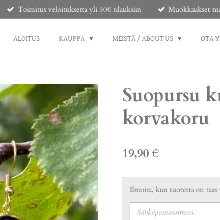
Toimitus veloituksetta yli 50€ tilauksiin
Muokkaukset mahd
ALOITUS
KAUPPA
MEISTÄ / ABOUT US
OTA 
Suopursu k
korvakoru
19,90 €
Ilmoita, kun tuotetta on taas 