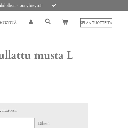
ollisia - ota yhteyttä!
YHTEYTTÄ
SELAA TUOTTEITA
ullattu musta L
varastossa.
Lähetä