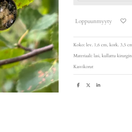
Loppuunmyyty
Koko: lev. 1,6 cm, kork. 3,5 c
Materiaali: lasi, kullattu kirurgi
Kasvikorut
J
J
J
a
a
a
a
a
a