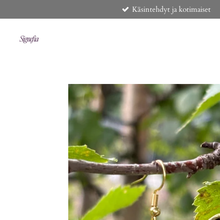
Käsintehdyt ja kotimaiset
Siirry
pääsisältöön