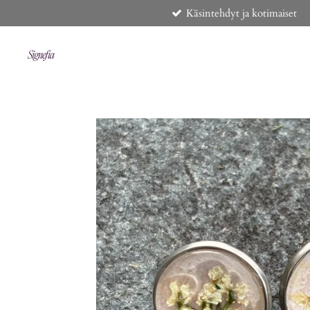
Käsintehdyt ja kotimaiset
Siirry
pääsisältöön