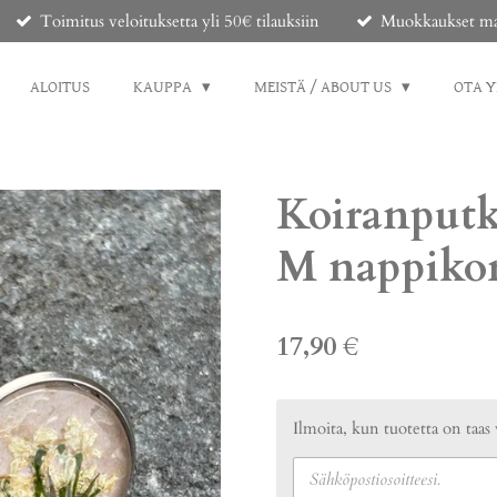
Toimitus veloituksetta yli 50€ tilauksiin
Muokkaukset mahd
ALOITUS
KAUPPA
MEISTÄ / ABOUT US
OTA 
Koiranputk
M nappiko
17,90 €
Ilmoita, kun tuotetta on taas 