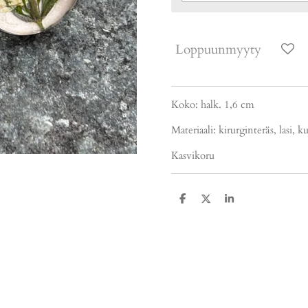
Loppuunmyyty
Koko: halk. 1,6 cm
Materiaali: kirurginteräs, lasi, 
Kasvikoru
J
J
J
a
a
a
a
a
a