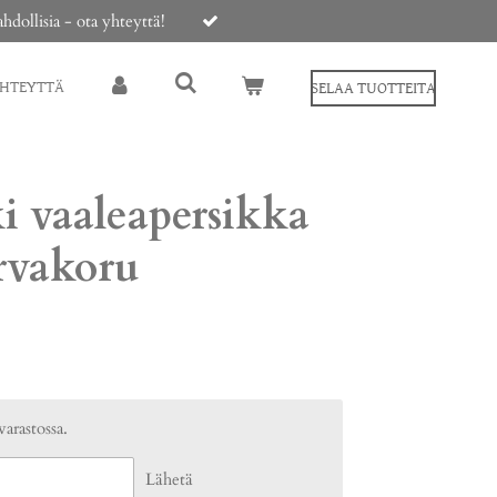
ollisia - ota yhteyttä!
YHTEYTTÄ
SELAA TUOTTEITA
i vaaleapersikka
rvakoru
varastossa.
Lähetä