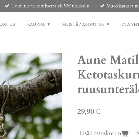
Toimitus veloituksetta yli 50€ tilauksiin
Muokkaukset mahd
LOITUS
KAUPPA
MEISTÄ / ABOUT US
OTA YH
Aune Mati
Ketotasku
ruusunteräl
29,90 €
Lisää ostoskoriin