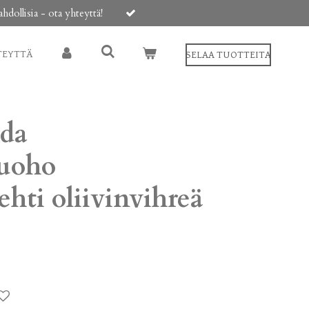
ollisia - ota yhteyttä!
TEYTTÄ
SELAA TUOTTEITA
lda
ruoho
ehti oliivinvihreä