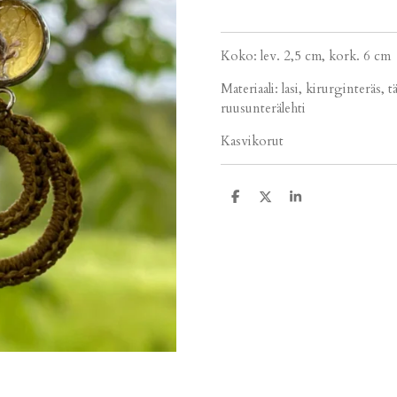
Koko: lev. 2,5 cm, kork. 6 cm
Materiaali: lasi, kirurginteräs,
ruusunterälehti
Kasvikorut
J
J
J
a
a
a
a
a
a