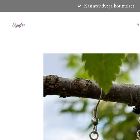
Käsintehdyt ja kotimaiset
Siirry
pääsisältöön
A