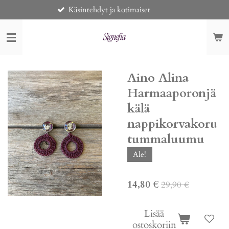
Käsintehdyt ja kotimaiset
Toi
Siirry
pääsisältöön
Aino Alina
Harmaaporonjä
kälä
nappikorvakoru
tummaluumu
Ale!
14,80 €
29,90 €
Lisää
ostoskoriin