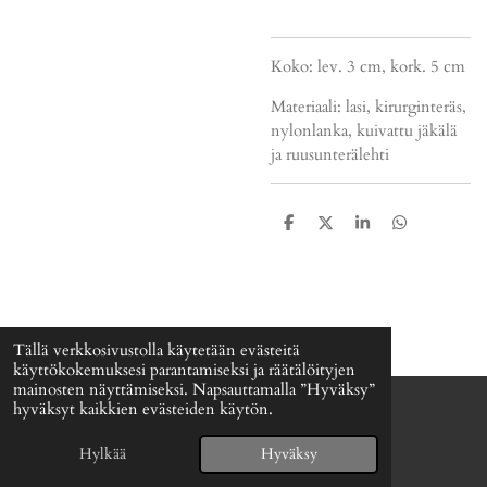
Koko: lev. 3 cm, kork. 5 cm
Materiaali: lasi, kirurginteräs,
nylonlanka, kuivattu jäkälä
ja ruusunterälehti
J
J
J
J
a
a
a
a
a
a
a
a
Tällä verkkosivustolla käytetään evästeitä
käyttökokemuksesi parantamiseksi ja räätälöityjen
mainosten näyttämiseksi. Napsauttamalla ”Hyväksy”
hyväksyt kaikkien evästeiden käytön.
© 2024 - 2026 Signefia
Palvelun tarjoaa
Webador
Hylkää
Hyväksy