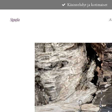
Käsintehdyt ja kotimaiset
Siirry
pääsisältöön
A