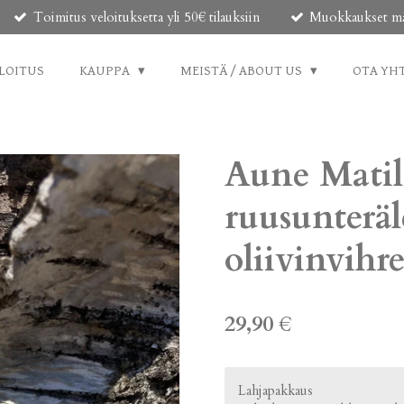
Toimitus veloituksetta yli 50€ tilauksiin
Muokkaukset mahd
LOITUS
KAUPPA
MEISTÄ / ABOUT US
OTA YH
Aune Mati
ruusunteräl
oliivinvihr
29,90 €
Lahjapakkaus