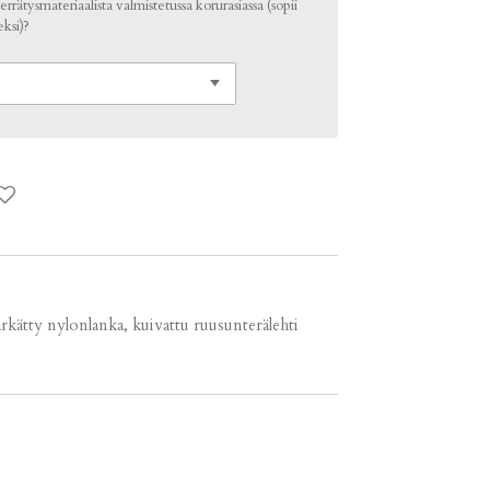
rrätysmateriaalista valmistetussa korurasiassa (sopii
ksi)?
 tärkätty nylonlanka, kuivattu ruusunterälehti