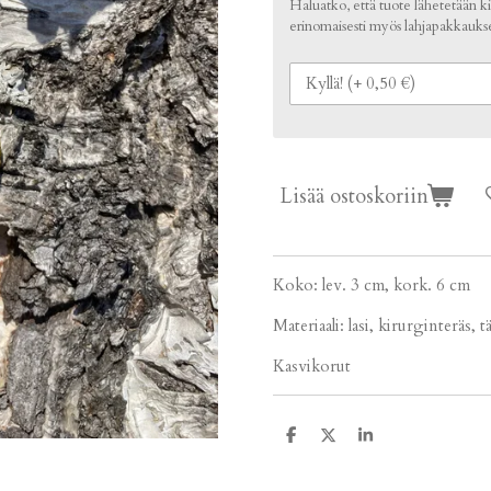
Haluatko, että tuote lähetetään kie
erinomaisesti myös lahjapakkaukse
Lisää ostoskoriin
Koko: lev. 3 cm, kork. 6 cm
Materiaali: lasi, kirurginteräs,
Kasvikorut
J
J
J
a
a
a
a
a
a