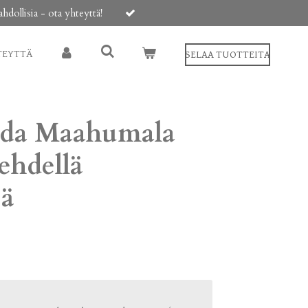
ollisia - ota yhteyttä!
TEYTTÄ
SELAA TUOTTEITA
lda Maahumala
ehdellä
eä