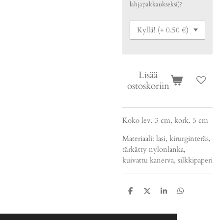
lahjapakkaukseksi)?
Lisää
ostoskoriin
Koko lev. 3 cm, kork. 5 cm
Materiaali: lasi, kirurginteräs,
tärkätty nylonlanka,
kuivattu kanerva, silkkipaperi
J
J
J
J
a
a
a
a
a
a
a
a