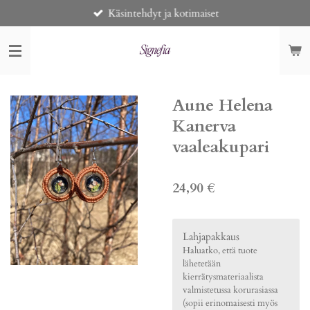
Käsintehdyt ja kotimaiset
Siirry
pääsisältöön
Aune Helena
Kanerva
vaaleakupari
24,90 €
Lahjapakkaus
Haluatko, että tuote
lähetetään
kierrätysmateriaalista
valmistetussa korurasiassa
(sopii erinomaisesti myös