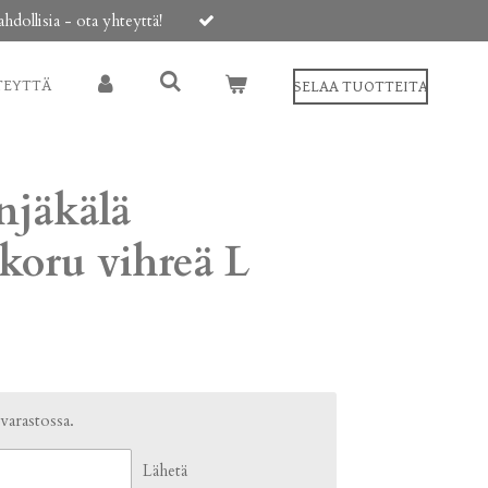
ollisia - ota yhteyttä!
TEYTTÄ
SELAA TUOTTEITA
njäkälä
koru vihreä L
 varastossa.
Lähetä