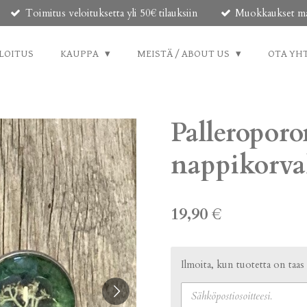
Toimitus veloituksetta yli 50€ tilauksiin
Muokkaukset mahd
LOITUS
KAUPPA
MEISTÄ / ABOUT US
OTA YH
Palleroporo
nappikorva
19,90 €
Ilmoita, kun tuotetta on taas