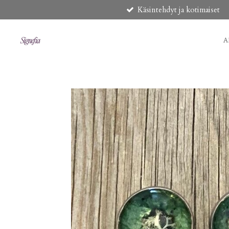
Käsintehdyt ja kotimaiset
Siirry
pääsisältöön
A