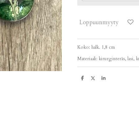
Loppuunmyyty
Koko: halk. 1,8 cm
Materiaali: kirurginteräs, lasi, k
J
J
J
a
a
a
a
a
a