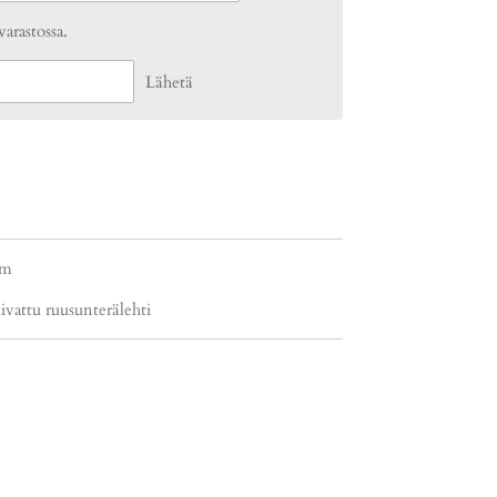
varastossa.
Lähetä
cm
kuivattu ruusunterälehti