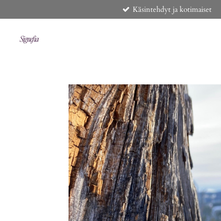
Käsintehdyt ja kotimaiset
Siirry
pääsisältöön