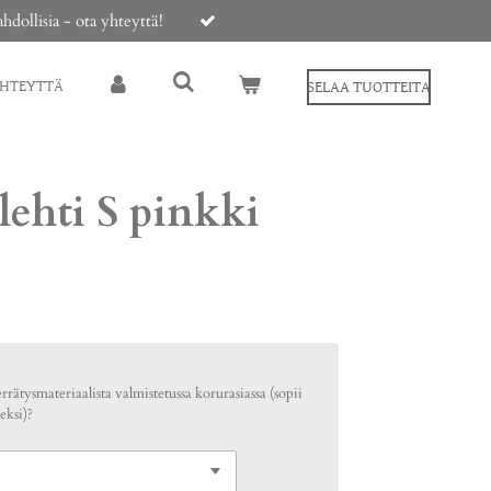
ollisia - ota yhteyttä!
YHTEYTTÄ
SELAA TUOTTEITA
lehti S pinkki
rrätysmateriaalista valmistetussa korurasiassa (sopii
eksi)?