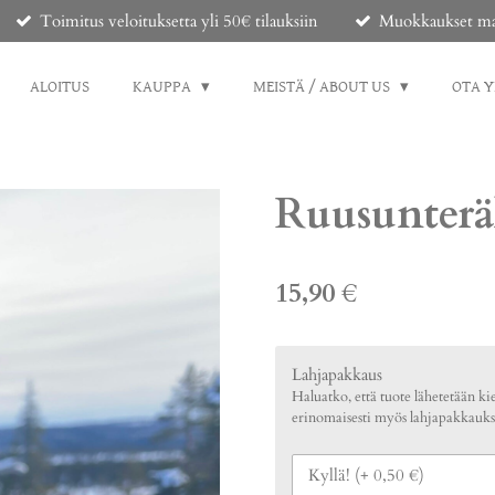
Toimitus veloituksetta yli 50€ tilauksiin
Muokkaukset mahd
ALOITUS
KAUPPA
MEISTÄ / ABOUT US
OTA 
Ruusunterä
15,90 €
Lahjapakkaus
Haluatko, että tuote lähetetään kie
erinomaisesti myös lahjapakkauks