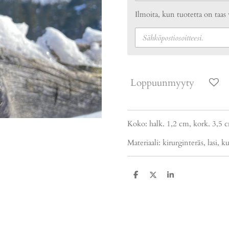
Ilmoita, kun tuotetta on taas 
Loppuunmyyty
Koko: halk. 1,2 cm, kork. 3,5 
Materiaali: kirurginteräs, lasi, 
J
J
J
a
a
a
a
a
a