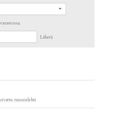
 varastossa.
Lähetä
kuivattu ruusunlehti