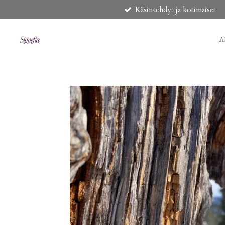
Käsintehdyt ja kotimaiset
Siirry
pääsisältöön
A