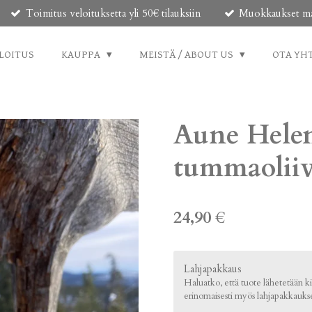
Toimitus veloituksetta yli 50€ tilauksiin
Muokkaukset mahd
LOITUS
KAUPPA
MEISTÄ / ABOUT US
OTA YH
Aune Helen
tummaoliiv
24,90 €
Lahjapakkaus
Haluatko, että tuote lähetetään kie
erinomaisesti myös lahjapakkaukse