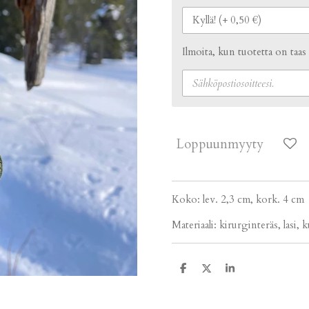
Ilmoita, kun tuotetta on taas
Loppuunmyyty
Koko: lev. 2,3 cm, kork. 4 cm
Materiaali: kirurginteräs, lasi, 
J
J
J
a
a
a
a
a
a