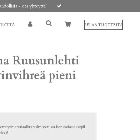
ollisia - ota yhteyttä!
TEYTTÄ
SELAA TUOTTEITA
a Ruusunlehti
invihreä pieni
rrätysmateriaalista valmistetussa korurasiassa (sopii
ksi)?