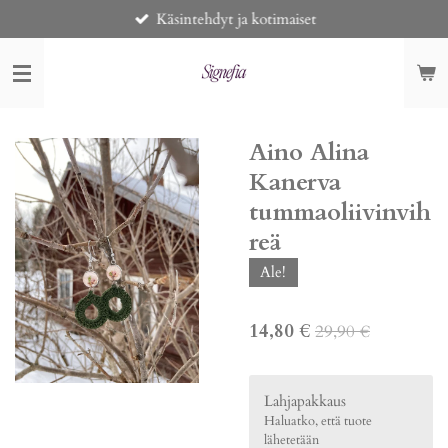
Käsintehdyt ja kotimaiset
Siirry
pääsisältöön
Aino Alina
Kanerva
tummaoliivinvih
reä
Ale!
14,80 €
29,90 €
Lahjapakkaus
Haluatko, että tuote
lähetetään