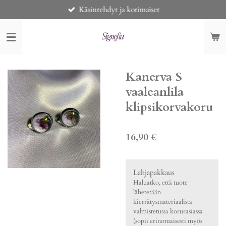
Käsintehdyt ja kotimaiset
Siirry
pääsisältöön
Kanerva S
vaaleanlila
klipsikorvakoru
16,90 €
Lahjapakkaus
Haluatko, että tuote
lähetetään
kierrätysmateriaalista
valmistetussa korurasiassa
(sopii erinomaisesti myös