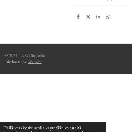
J
J
J
J
a
a
a
a
a
a
a
a
© 2024 - 2026 Signefia
Palvelun tarjoaa
Webador
Tällä verkkosivustolla käytetään evästeitä