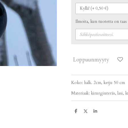
Ilmoita, kun tuotetta on taas
Loppuunmyyty
Koko: halk. 2cm, ketju 50 cm
Materiaali: kirurginteräs, lasi, 
J
J
J
a
a
a
a
a
a