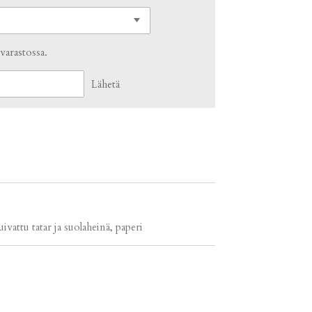
 varastossa.
Lähetä
kuivattu tatar ja suolaheinä, paperi