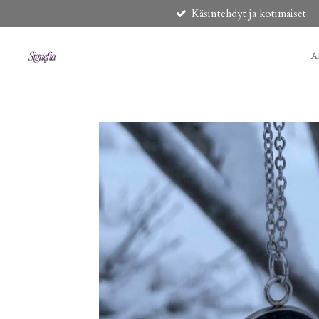
Käsintehdyt ja kotimaiset
Siirry
pääsisältöön
A