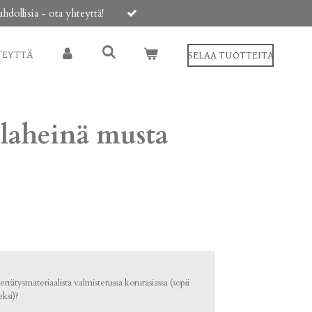
ollisia - ota yhteyttä!
TEYTTÄ
SELAA TUOTTEITA
olaheinä musta
rrätysmateriaalista valmistetussa korurasiassa (sopii
ksi)?