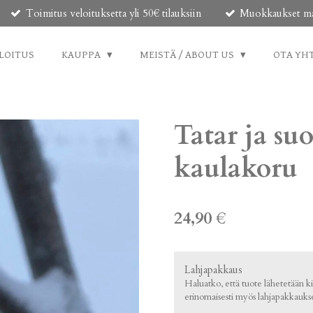
Toimitus veloituksetta yli 50€ tilauksiin
Muokkaukset mahd
LOITUS
KAUPPA
MEISTÄ / ABOUT US
OTA YH
Tatar ja su
kaulakoru
24,90 €
Lahjapakkaus
Haluatko, että tuote lähetetään kie
erinomaisesti myös lahjapakkaukse