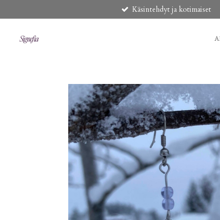
Käsintehdyt ja kotimaiset
Siirry
pääsisältöön
A