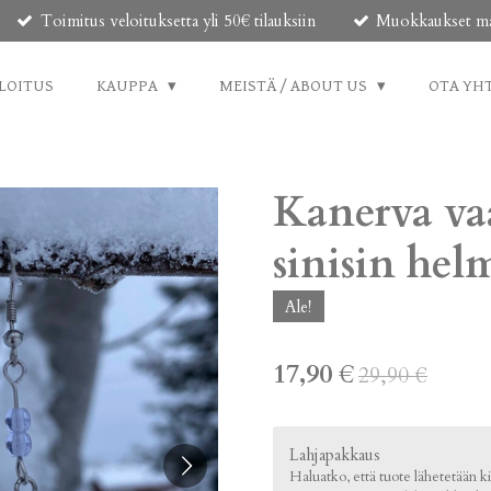
Toimitus veloituksetta yli 50€ tilauksiin
Muokkaukset mahd
LOITUS
KAUPPA
MEISTÄ / ABOUT US
OTA YH
Kanerva va
sinisin he
Ale!
17,90 €
29,90 €
Lahjapakkaus
Haluatko, että tuote lähetetään kie