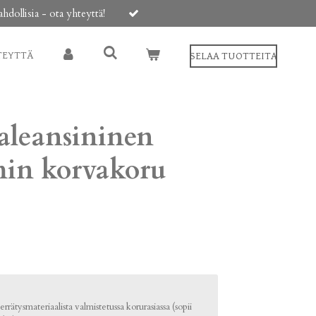
ollisia - ota yhteyttä!
TEYTTÄ
SELAA TUOTTEITA
aleansininen
lmin korvakoru
rrätysmateriaalista valmistetussa korurasiassa (sopii