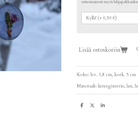
erinomaisesti myös lahjapakkaukse
Lisää ostoskoriin
Koko: lev. 1,8 cm, kork. 5 cm
Materiaali: kirurginteräs, lasi, 
J
J
J
a
a
a
a
a
a