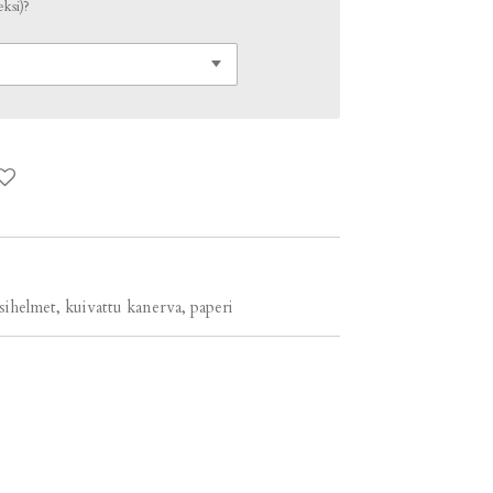
ksi)?
lasihelmet, kuivattu kanerva, paperi