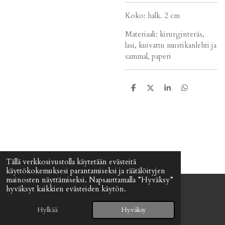
Koko: halk. 2 cm
Materiaali: kirurginteräs,
lasi, kuivattu mustikanlehti ja
sammal, paperi
J
J
J
J
a
a
a
a
a
a
a
a
Tällä verkkosivustolla käytetään evästeitä
käyttökokemuksesi parantamiseksi ja räätälöityjen
mainosten näyttämiseksi. Napsauttamalla ”Hyväksy”
hyväksyt kaikkien evästeiden käytön.
© 2024 - 2026 Signefia
Palvelun tarjoaa
Webador
Hylkää
Hyväksy