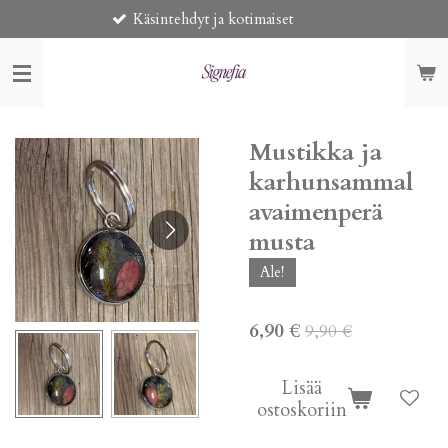
Käsintehdyt ja kotimaiset
Toi
Siirry
pääsisältöön
Mustikka ja
karhunsammal
avaimenperä
musta
Ale!
6,90 €
9,90 €
Lisää
ostoskoriin