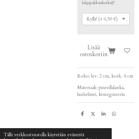
lahjapakkaukseksi)?
Lisää
ostoskoriin
Koko: lev. 2 cm, kork. 4 cm
Materiaali: puuvillalanka,
lasihelmet, kirurginteräs
J
J
J
J
a
a
a
a
a
a
a
a
Tällä verkkosivustolla käytetään evästeitä