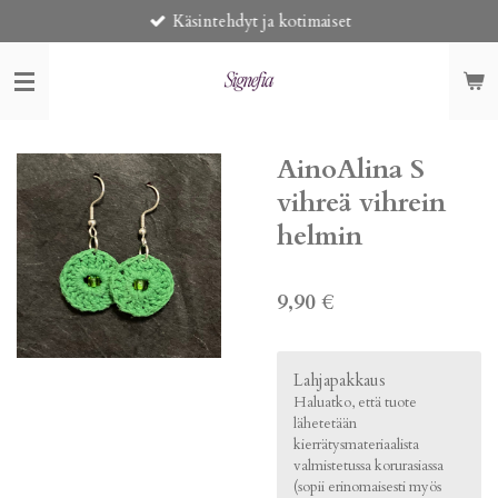
Käsintehdyt ja kotimaiset
Siirry
pääsisältöön
AinoAlina S
vihreä vihrein
helmin
9,90 €
Lahjapakkaus
Haluatko, että tuote
lähetetään
kierrätysmateriaalista
valmistetussa korurasiassa
(sopii erinomaisesti myös