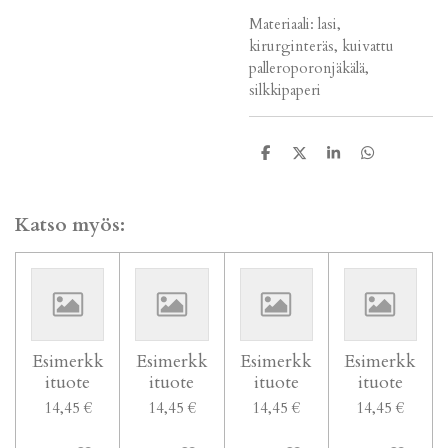
Materiaali: lasi,
kirurginteräs, kuivattu
palleroporonjäkälä,
silkkipaperi
J
J
J
J
a
a
a
a
a
a
a
a
Katso myös:
Esimerkk
Esimerkk
Esimerkk
Esimerkk
ituote
ituote
ituote
ituote
14,45 €
14,45 €
14,45 €
14,45 €