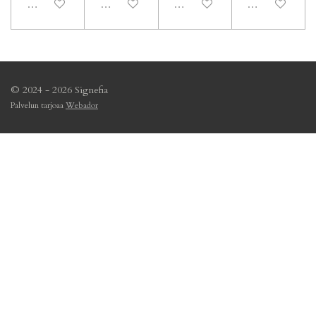
Pois käytöstä
Pois käytöstä
Pois käytöstä
Pois käytöstä
© 2024 - 2026 Signefia
Palvelun tarjoaa
Webador