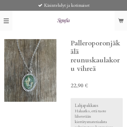
Käsintehdyt ja kotimaiset
Siirry
pääsisältöön
Palleroporonjäk
älä
reunuskaulakor
u vihreä
22,90 €
Lahjapakkaus
Haluatko, että tuote
lähetetään
kierrätysmateriaalista