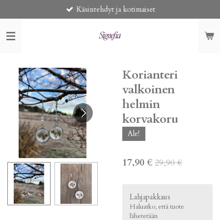
Käsintehdyt ja kotimaiset
Siirry
pääsisältöön
Korianteri
valkoinen
helmin
korvakoru
Ale!
17,90 €
29,90 €
Lahjapakkaus
Haluatko, että tuote
lähetetään