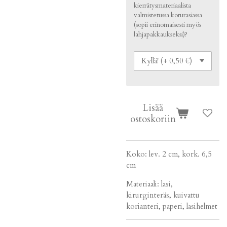
kierrätysmateriaalista
valmistetussa korurasiassa
(sopii erinomaisesti myös
lahjapakkaukseksi)?
Lisää
ostoskoriin
Koko: lev. 2 cm, kork. 6,5
cm
Materiaali: lasi,
kirurginteräs, kuivattu
korianteri, paperi, lasihelmet